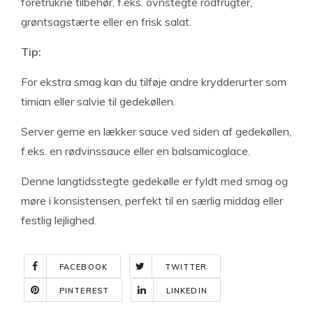
foretrukne tilbehør, f.eks. ovnstegte rodfrugter,
grøntsagstærte eller en frisk salat.
Tip:
For ekstra smag kan du tilføje andre krydderurter som
timian eller salvie til gedekøllen.
Server gerne en lækker sauce ved siden af gedekøllen,
f.eks. en rødvinssauce eller en balsamicoglace.
Denne langtidsstegte gedekølle er fyldt med smag og
møre i konsistensen, perfekt til en særlig middag eller
festlig lejlighed.
FACEBOOK
TWITTER
PINTEREST
LINKEDIN