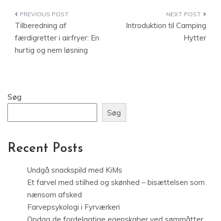
Indlægsnavigation
Tilberedning af
Introduktion til Camping
færdigretter i airfryer: En
Hytter
hurtig og nem løsning
Søg
Søg
Recent Posts
Undgå snackspild med KiMs
Et farvel med stilhed og skønhed – bisættelsen som
nænsom afsked
Farvepsykologi i Fyrværkeri
Opdag de fordelagtige egenskaber ved sømmåtter