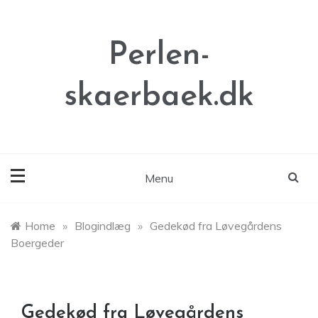
Skip
to
content
Perlen-
skaerbaek.dk
Menu
Home
»
Blogindlæg
»
Gedekød fra Løvegårdens
Boergeder
Gedekød fra Løvegårdens